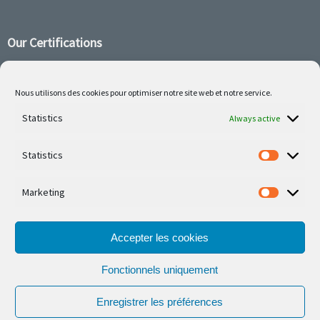
Our Certifications
Nous utilisons des cookies pour optimiser notre site web et notre service.
Follow us on social media
Statistics
Always active
Statistics
Marketing
Our latest projets are on Facebook or Instagram
Accepter les cookies
Fonctionnels uniquement
Enregistrer les préférences