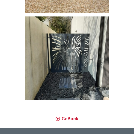
Séparation
Brise-vue découpe laser
GoBack