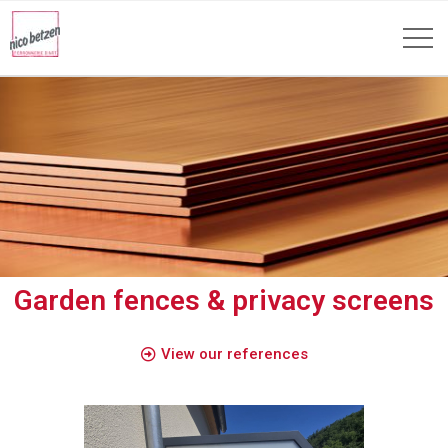
Garden fences & privacy screens
View our references