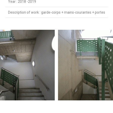
Year : 2018 -2019
Description of work : garde-corps + mains-courantes + portes