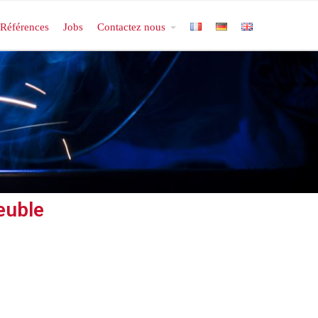
Références
Jobs
Contactez nous
euble