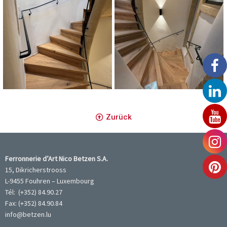
Main Courante Murale
Main Courante Murale
Zurück
Ferronnerie d’Art Nico Betzen S.A.
15, Dikricherstrooss
L-9455 Fouhren – Luxembourg
Tél: (+352) 84.90.27
Fax: (+352) 84.90.84
info@betzen.lu