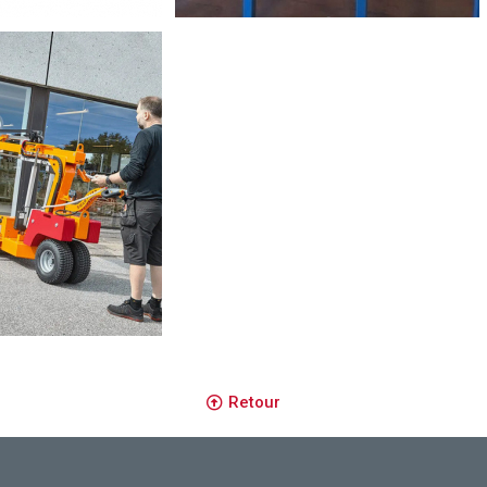
+1 axes Phantomatic M3
Cisaille guillotine hydraulique HACO TS 3012
Retour