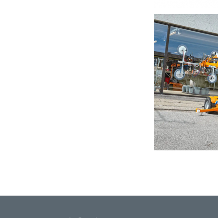
Centre d'usinage CNC à 3
Smartlift Outdoor SL 609