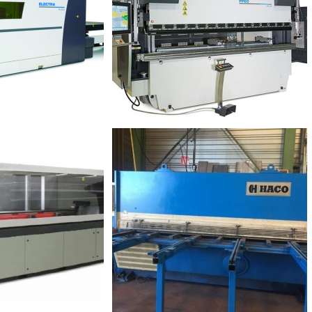
ne Electra FL 3015
LVD Plieuse Esay-Form