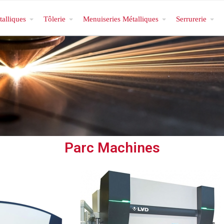
talliques
Tôlerie
Menuiseries Métalliques
Serrurerie
Parc Machines