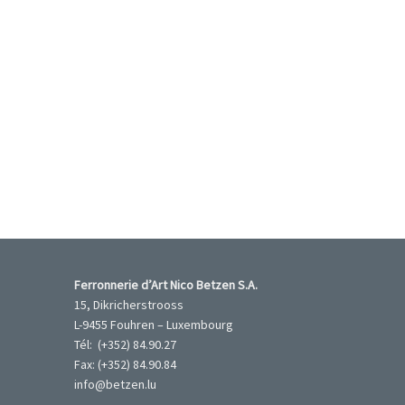
Ferronnerie d’Art Nico Betzen S.A.
15, Dikricherstrooss
L-9455 Fouhren – Luxembourg
Tél: (+352) 84.90.27
Fax: (+352) 84.90.84
info@betzen.lu