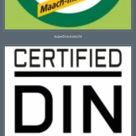
SuperDrecksëscht