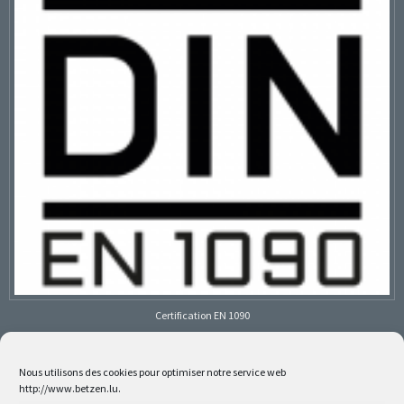
Certification EN 1090
Nous utilisons des cookies pour optimiser notre service web
http://www.betzen.lu.
Follow us on social media