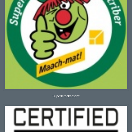
SuperDrecksëscht