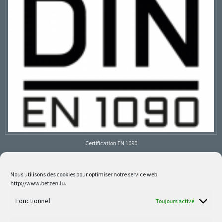
Certification EN 1090
Nous utilisons des cookies pour optimiser notre service web
http://www.betzen.lu.
Follow us on social media
Fonctionnel
Toujours activé