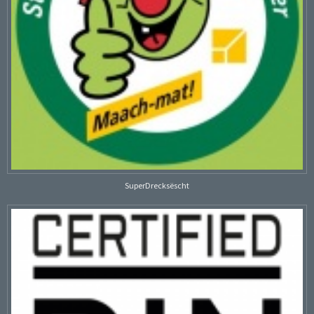
SuperDrecksëscht