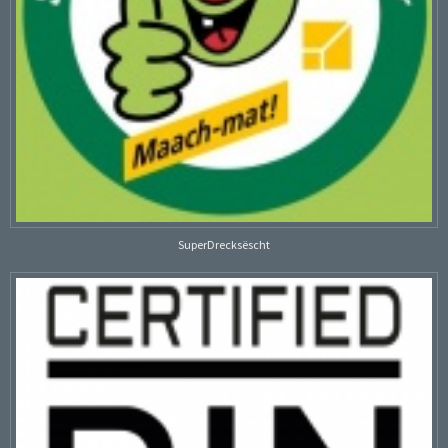
SuperDrecksëscht