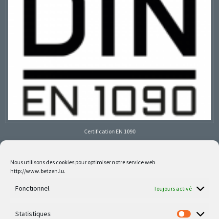
Certification EN 1090
Nous utilisons des cookies pour optimiser notre service web
http://www.betzen.lu.
Follow us on social media
Fonctionnel
Toujours activé
Statistiques