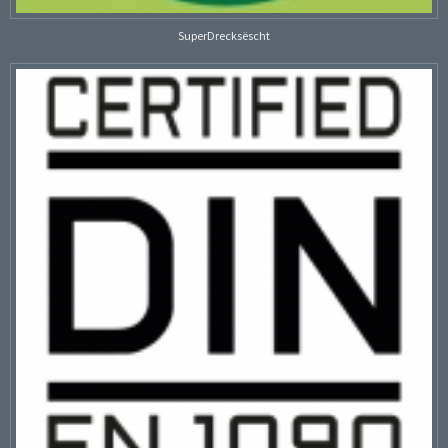
SuperDrecksëscht