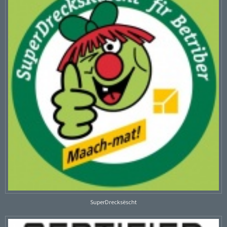
SuperDrecksëscht