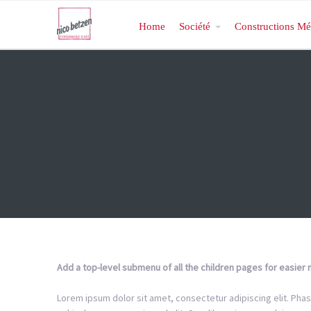
Home
Société
Constructions Mé
Add a top-level submenu of all the children pages for easier 
Lorem ipsum dolor sit amet, consectetur adipiscing elit. Phasel