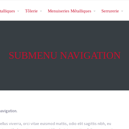
talliques
Tôlerie
Menuiseries Métalliques
Serrurerie
SUBMENU NAVIGATION
navigation.
lus viverra, orci vitae euismod mattis, odio elit sagittis nibh, eu