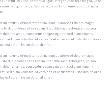
et vestibulum vitae, semper id ligula. Integer vitae felis magna, vitae
sque nec quis metus. Nam vehicula porttitor venenatis. Ut at nulla
m.
d diam nonumy eirmod tempor invidunt ut labore et dolore magna
justo duo dolores et ea rebum. Stet clita kasd gubergren, no sea
m dolor sit amet, consetetur sadipscing elitr, sed diam nonumy
rat, sed diam voluptua. At vero eos et accusam et justo duo dolores
tus est Lorem ipsum dolor sit amet.
d diam nonumy eirmod tempor invidunt ut labore et dolore magna
justo duo dolores et ea rebum. Stet clita kasd gubergren, no sea
m dolor sit amet, consetetur sadipscing elitr, sed diam nonumy
rat, sed diam voluptua. At vero eos et accusam et justo duo dolores
tus est Lorem ipsum dolor sit amet.