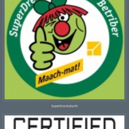
SuperDrecksëscht