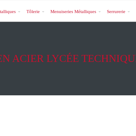
talliques
Tôlerie
Menuiseries Métalliques
Serrurerie
EN ACIER LYCÉE TECHNIQU