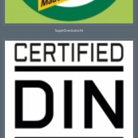
SuperDrecksëscht