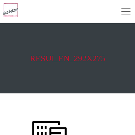
RESUI_EN_292X275