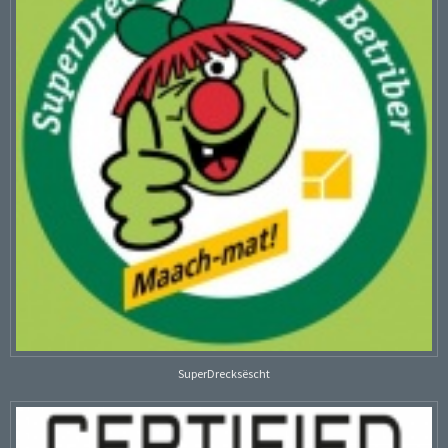
SuperDrecksëscht