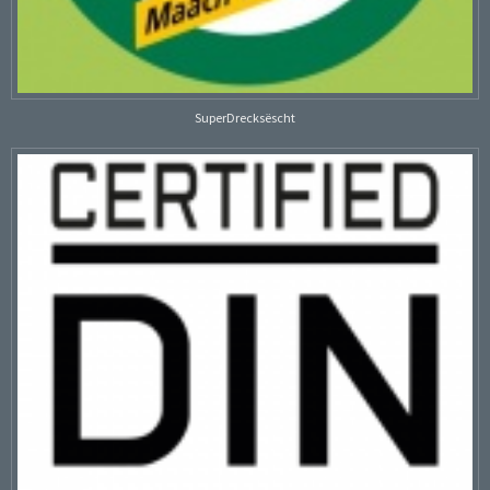
SuperDrecksëscht