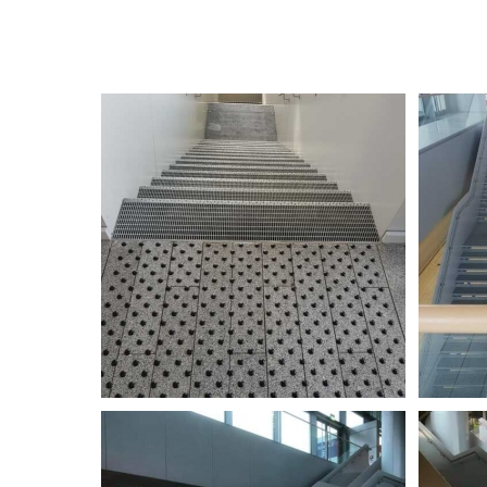
LuxAirport - Escalier de secours
LuxAirport 