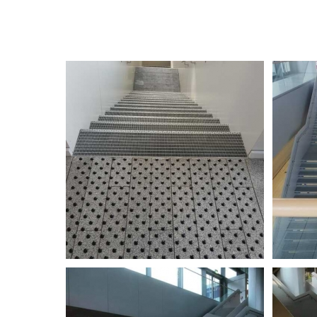
LuxAirport - Escalier de secours
LuxAirport 