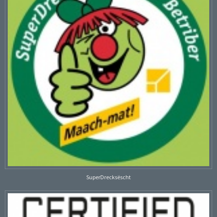
SuperDrecksëscht