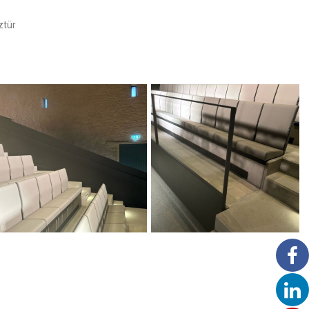
ztür
Habillage Tôle acier – Château
d'Aspelt