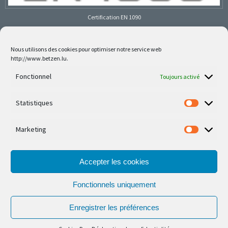
Certification EN 1090
Nous utilisons des cookies pour optimiser notre service web
http://www.betzen.lu.
Follow us on social media
Fonctionnel
Toujours activé
Statistiques
Marketing
Nos dernières réalisations sont sur Facebook et
Instagram
Accepter les cookies
Fonctionnels uniquement
Enregistrer les préférences
© Ferronnerie d'Art Nico Betzen 2026.