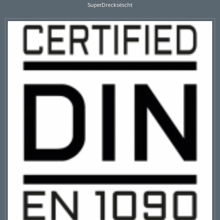
SuperDrecksëscht