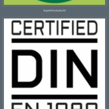
SuperDrecksëscht