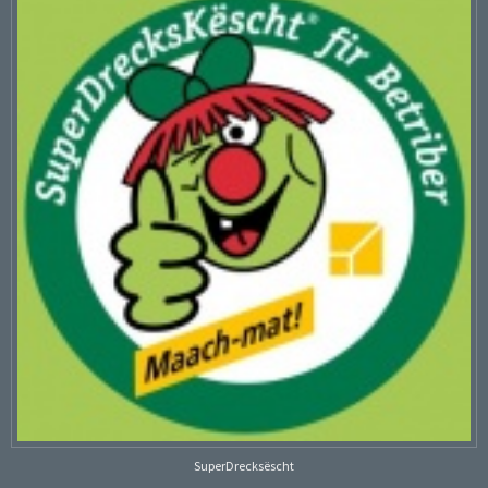
SuperDrecksëscht