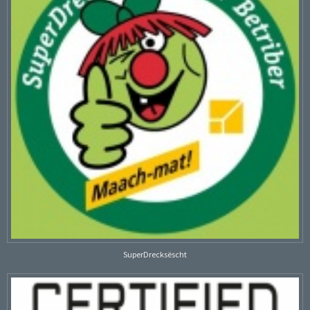
SuperDrecksëscht