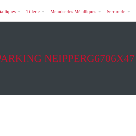
talliques
Tôlerie
Menuiseries Métalliques
Serrurerie
PARKING NEIPPERG6706X47