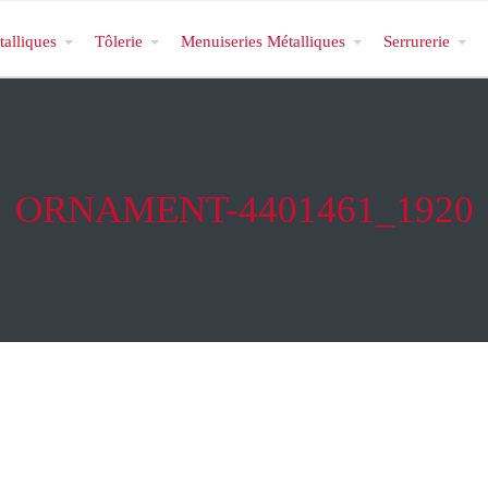
talliques
Tôlerie
Menuiseries Métalliques
Serrurerie
ORNAMENT-4401461_1920