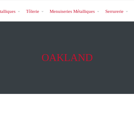
talliques
Tôlerie
Menuiseries Métalliques
Serrurerie
OAKLAND