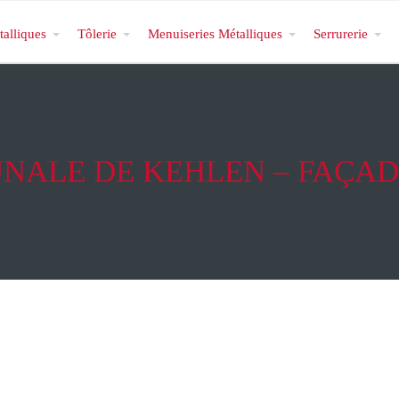
talliques
Tôlerie
Menuiseries Métalliques
Serrurerie
ALE DE KEHLEN – FAÇAD