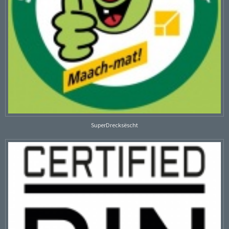
SuperDrecksëscht