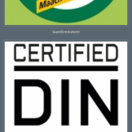
SuperDrecksëscht