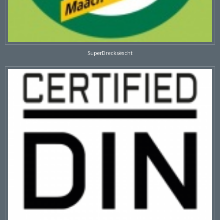
SuperDrecksëscht