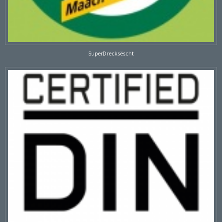
SuperDrecksëscht