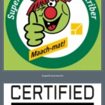
SuperDrecksëscht