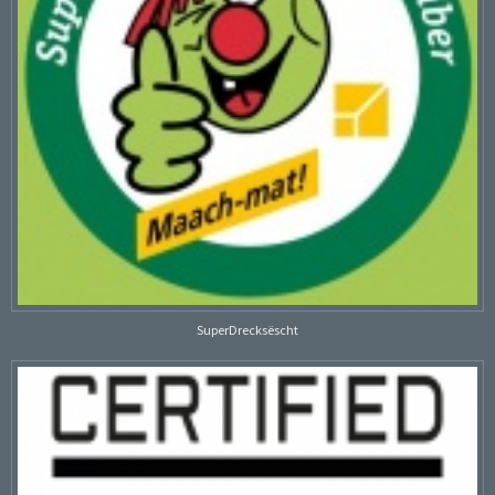
SuperDrecksëscht