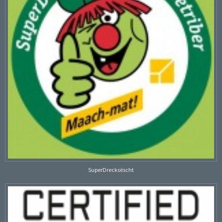
SuperDrecksëscht