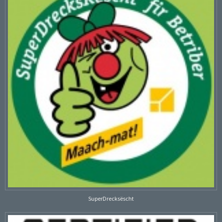
SuperDrecksëscht