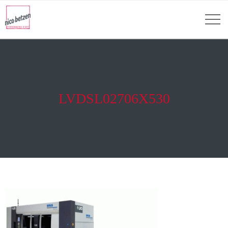
LVDSL02706X530