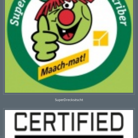
SuperDrecksëscht