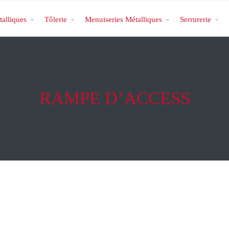
talliques
Tôlerie
Menuiseries Métalliques
Serrurerie
RAMPE D’ACCESS