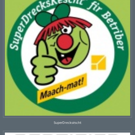
SuperDrecksëscht