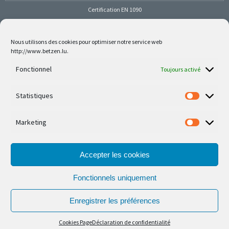
Certification EN 1090
Nous utilisons des cookies pour optimiser notre service web
http://www.betzen.lu.
Follow us on social media
Fonctionnel
Toujours activé
Statistiques
Marketing
Nos dernières réalisations sont sur Facebook et
Instagram
Accepter les cookies
Fonctionnels uniquement
Enregistrer les préférences
© Ferronnerie d'Art Nico Betzen 2026.
Cookies Page
Déclaration de confidentialité