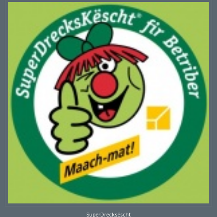
SuperDrecksëscht