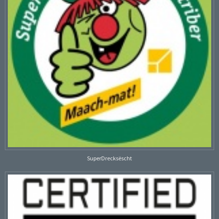
SuperDrecksëscht