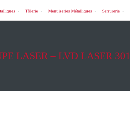
talliques
Tôlerie
Menuiseries Métalliques
Serrurerie
PE LASER – LVD LASER 301