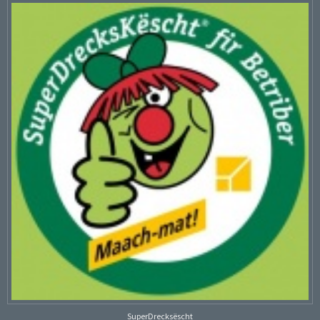
SuperDrecksëscht