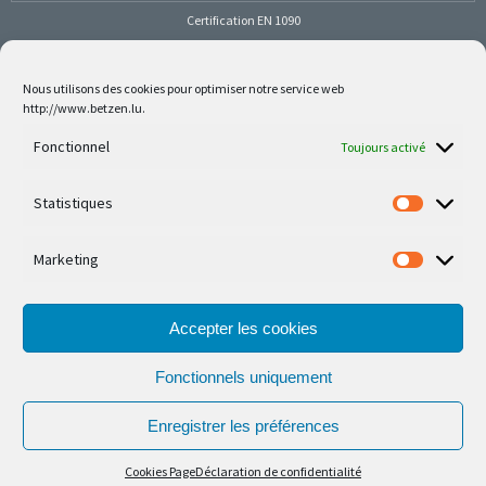
Certification EN 1090
Nous utilisons des cookies pour optimiser notre service web
http://www.betzen.lu.
Follow us on social media
Fonctionnel
Toujours activé
Statistiques
Marketing
Nos dernières réalisations sont sur Facebook et
Instagram
Accepter les cookies
Fonctionnels uniquement
Enregistrer les préférences
© Ferronnerie d'Art Nico Betzen 2026.
Cookies Page
Déclaration de confidentialité