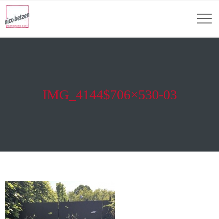
IMG_4144$706×530-03