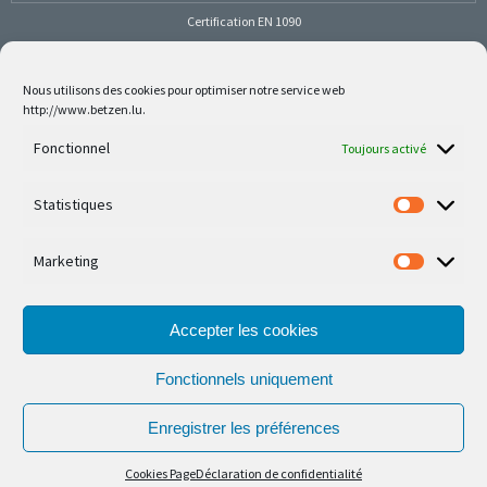
Certification EN 1090
Nous utilisons des cookies pour optimiser notre service web
http://www.betzen.lu.
Follow us on social media
Fonctionnel
Toujours activé
Statistiques
Marketing
Nos dernières réalisations sont sur Facebook et
Instagram
Accepter les cookies
Fonctionnels uniquement
Enregistrer les préférences
© Ferronnerie d'Art Nico Betzen 2026.
Cookies Page
Déclaration de confidentialité