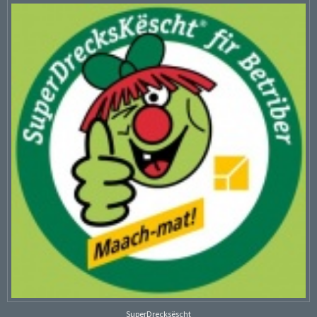
SuperDrecksëscht