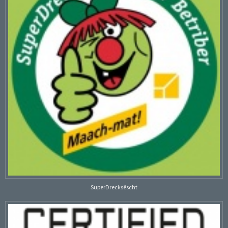
SuperDrecksëscht