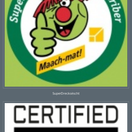
SuperDrecksëscht