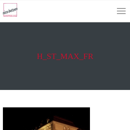
H_ST_MAX_FR