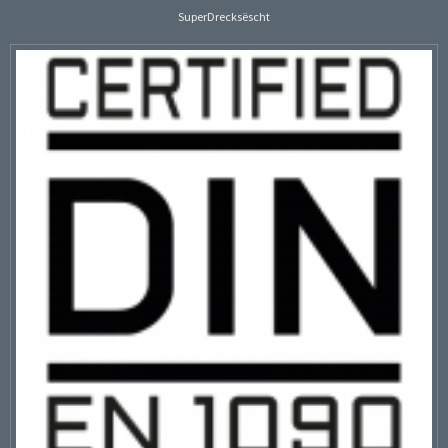
SuperDrecksëscht